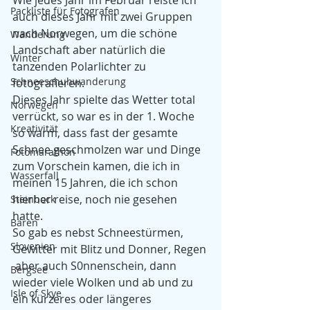
Wie jedes Jahr im Februar reiste ich 
Packliste für Fotografen
auch dieses Jahr mit zwei Gruppen 
nach Norwegen, um die schöne 
Wanderung
Landschaft aber natürlich die 
Winter
tanzenden Polarlichter zu 
Schneeschuhwanderung
fotografieren.
Dieses Jahr spielte das Wetter total 
Norwegen
verrückt, so war es in der 1. Woche 
Kreativität
so warm, dass fast der gesamte 
Schnee geschmolzen war und Dinge 
Fotomarathon
zum Vorschein kamen, die ich in 
Wasserfall
meinen 15 Jahren, die ich schon 
hierher reise, noch nie gesehen 
Steinbock
hatte.
Bären
So gab es nebst Schneestürmen, 
Slovenien
Gewitter mit Blitz und Donner, Regen 
 aber auch S0nnenschein, dann 
Bergsee
wieder viele Wolken und ab und zu 
Isle of Skye
ein kürzeres oder längeres 