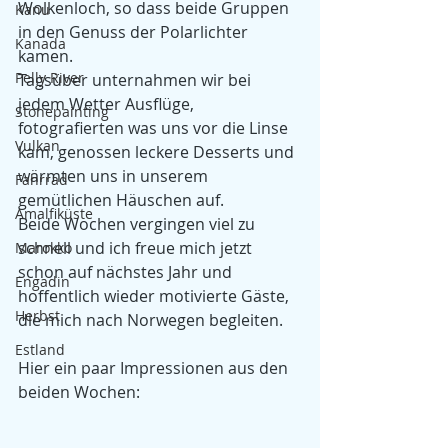
Wolkenloch, so dass beide Gruppen 
Kanu
in den Genuss der Polarlichter 
Kanada
kamen.
Pelly River
Tagsüber unternahmen wir bei 
jedem Wetter Ausflüge, 
Stonepainting
fotografierten was uns vor die Linse 
Vulkan
kam, genossen leckere Desserts und 
wärmten uns in unserem 
Fahrrad
gemütlichen Häuschen auf.
Amalfiküste
Beide Wochen vergingen viel zu 
schnell und ich freue mich jetzt 
Marokko
schon auf nächstes Jahr und 
Engadin
hoffentlich wieder motivierte Gäste, 
Herbst
die mich nach Norwegen begleiten.
Estland
Hier ein paar Impressionen aus den 
beiden Wochen: