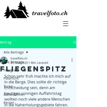
travelfoto.ch
Beitrag
Alle Beiträge
travelfoto.ch
Alle Beiträge
21. Mai 2020
1 Min. Lesezeit
Fliegenspitz
Fotografie
Schon sehr früh machte ich mich auf 
Polarlicht
in die Berge. Dies sollte dir richtige 
Türkei
Entscheidung sein, denn am 
heutigen sonnigen Auffahrtstag 
Ballonfahren
wollten noch viele andere Menschen 
Reisen
in die Naherholungsgebiete fahren.