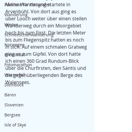
Meine Wanderung startete in 
Packliste für Fotografen
Arvenbühl. Von dort aus ging es 
Wanderung
über Looch weiter über einen steilen 
Winter
Wanderweg durch ein Moorgebiet 
hoch bis zum First. Die letzten Meter 
Schneeschuhwanderung
bis zum Fliegenspitz hatten es noch 
Norwegen
in sich. Auf einem schmalen Gratweg 
ging es zum Gipfel. Von dort hatte 
Kreativität
ich einen 360 Grad Rundum-Blick 
Fotomarathon
über die Churfirsten, den Säntis und 
Wasserfall
die gegenüberliegenden Berge des 
Walensees.
Steinbock
Bären
Slovenien
Bergsee
Isle of Skye