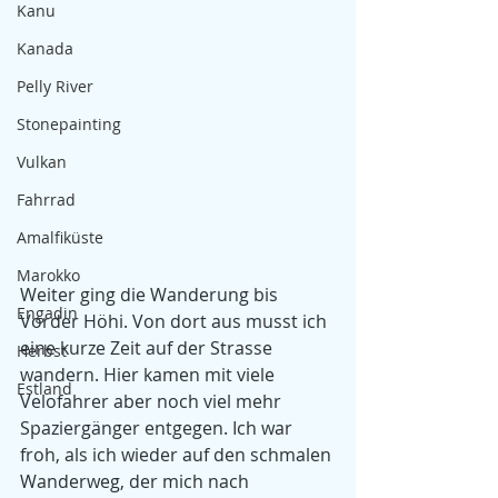
Kanu
Kanada
Pelly River
Stonepainting
Vulkan
Fahrrad
Amalfiküste
Marokko
Weiter ging die Wanderung bis 
Engadin
Vorder Höhi. Von dort aus musst ich 
eine kurze Zeit auf der Strasse 
Herbst
wandern. Hier kamen mit viele 
Estland
Velofahrer aber noch viel mehr 
Spaziergänger entgegen. Ich war 
froh, als ich wieder auf den schmalen 
Wanderweg, der mich nach 