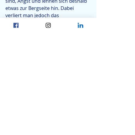
sind, Angst und lehnen sich deshalb 
etwas zur Bergseite hin. Dabei 
verliert man jedoch das 
Gleichgewicht schneller und so auch 
den nötigen Halt. Besser ist es, etwas 
breitspuriger und leicht nach vorne 
gebeugt zu gehen. So wird das 
Körpergewicht gleichmässig auf die 
Sohlen verteilt.
In schwierigem Gelände sollte man 
besser keine hektischen 
Bewegungen machen. Ruhige und 
bedachte Schritte sind hier besser 
angebracht.
Vor einem Abstieg schnüre ich mir 
jeweils meine Schuhe nochmals neu 
und fester. Dabei schaue ich, dass 
meine Ferse ganz nach hinten an 
den Schuh kommt. So kann ich 