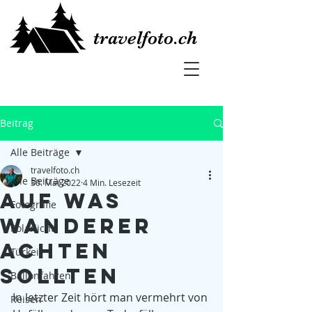
travelfoto.ch
Beitrag
Alle Beiträge
travelfoto.ch
Alle Beiträge
30. Mai 2022
4 Min. Lesezeit
Auf was
Fotografie
Wanderer
Polarlicht
achten
Türkei
sollten
Ballonfahren
In letzter Zeit hört man vermehrt von 
Reisen