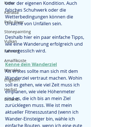
Kanu
oder der eigenen Kondition. Auch 
falsches Schuhwerk oder die 
Kanada
Wetterbedingungen können die 
Pelly River
Ursache von Unfällen sein.
Stonepainting
Deshalb hier ein paar einfache Tipps, 
Vulkan
wie eine Wanderung erfolgreich und 
unvergesslich wird.
Fahrrad
Amalfiküste
Kenne dein Wanderziel
Marokko
Als erstes sollte man sich mit dem 
Wanderziel vertraut machen. Wohin 
Engadin
soll es gehen, wie viel Zeit muss ich 
Herbst
einplanen, wie viele Höhenmeter 
sind es, die ich bis an mein Ziel 
Estland
zurücklegen muss. Wie ist mein 
aktueller Fitnesszustand (wenn ich 
Wander-Einsteiger bin, wähle ich 
einfache Routen, wenn ich eine gute 