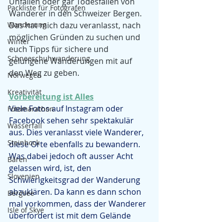
Unfällen oder gar Todesfällen von 
Packliste für Fotografen
Wanderer in den Schweizer Bergen. 
Wanderung
Das hat mich dazu veranlasst, nach 
möglichen Gründen zu suchen und 
Winter
euch Tipps für sichere und 
Schneeschuhwanderung
gelungene Wanderungen mit auf 
den Weg zu geben.
Norwegen
Kreativität
Vorbereitung ist Alles
Viele Fotos auf Instagram oder 
Fotomarathon
Facebook sehen sehr spektakulär 
Wasserfall
aus. Dies veranlasst viele Wanderer, 
Steinbock
diese Orte ebenfalls zu bewandern. 
Was dabei jedoch oft ausser Acht 
Bären
gelassen wird, ist, den 
Slovenien
Schwierigkeitsgrad der Wanderung 
abzuklären. Da kann es dann schon 
Bergsee
mal vorkommen, dass der Wanderer 
Isle of Skye
überfordert ist mit dem Gelände 