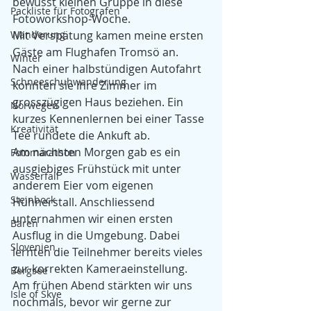
bewusst kleinen Gruppe in diese 
Packliste für Fotografen
Fotoworkshop-Woche. 
Wanderung
Mit Verspätung kamen meine ersten 
Gäste am Flughafen Tromsö an. 
Winter
Nach einer halbstündigen Autofahrt 
Schneeschuhwanderung
konnten sie ihre Zimmer im 
grosszügigen Haus beziehen. Ein 
Norwegen
kurzes Kennenlernen bei einer Tasse 
Kreativität
Tee rundete die Ankuft ab.
Am nächsten Morgen gab es ein 
Fotomarathon
ausgiebiges Frühstück mit unter 
Wasserfall
anderem Eier vom eigenen 
Steinbock
Hühnerstall. Anschliessend 
unternahmen wir einen ersten 
Bären
Ausflug in die Umgebung. Dabei 
Slovenien
lernten die Teilnehmer bereits vieles 
zur korrekten Kameraeinstellung.
Bergsee
Am frühen Abend stärkten wir uns 
Isle of Skye
nochmals, bevor wir gerne zur 