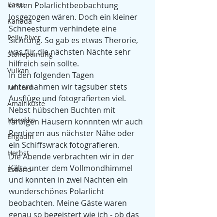
Kanu
ersten Polarlichtbeobachtung 
losgezogen wären. Doch ein kleiner 
Kanada
Schneesturm verhindete eine 
Pelly River
Sichtung. So gab es etwas Therorie, 
was für die nächsten Nächte sehr 
Stonepainting
hilfreich sein sollte.
Vulkan
In den folgenden Tagen 
unternahmen wir tagsüber stets 
Fahrrad
Ausflüge und fotografierten viel. 
Amalfiküste
Nebst hübschen Buchten mit 
Marokko
farbigen Häusern konnnten wir auch 
Rentieren aus nächster Nähe oder 
Engadin
ein Schiffswrack fotografieren.
Herbst
Die Abende verbrachten wir in der 
Kälte unter dem Vollmondhimmel 
Estland
und konnten in zwei Nächten ein 
wunderschönes Polarlicht 
beobachten. Meine Gäste waren 
genau so begeistert wie ich - ob das 