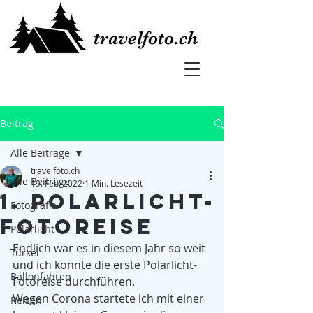
travelfoto.ch
Beitrag
Alle Beiträge
travelfoto.ch
Alle Beiträge
19. Feb. 2022
1 Min. Lesezeit
1. Polarlicht-
Fotografie
Fotoreise
Polarlicht
Endlich war es in diesem Jahr so weit 
Türkei
und ich konnte die erste Polarlicht-
Ballonfahren
Fotoreise durchführen. 
Wegen Corona startete ich mit einer 
Reisen