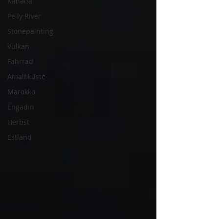
Kanada
Pelly River
Stonepainting
Vulkan
Fahrrad
Amalfiküste
Marokko
Engadin
Herbst
Estland