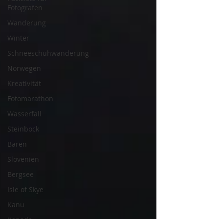
Fotografen
Wanderung
Winter
Schneeschuhwanderung
Norwegen
Kreativität
Fotomarathon
Wasserfall
Steinbock
Bären
Slovenien
Bergsee
Isle of Skye
Kanu