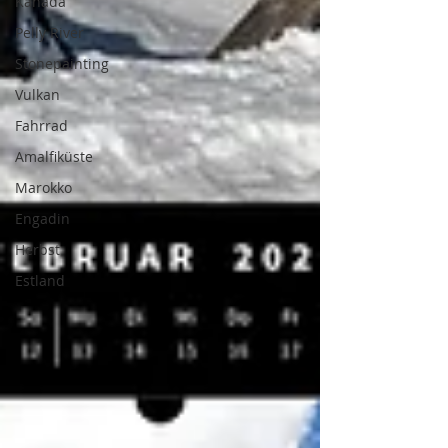
Kanada
Pelly River
Stonepainting
Vulkan
Fahrrad
Amalfiküste
Marokko
Engadin
Herbst
Estland