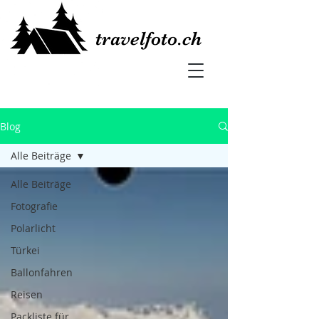
travelfoto.ch
Blog
Alle Beiträge
Alle Beiträge
Fotografie
Polarlicht
Türkei
Ballonfahren
Reisen
Packliste für