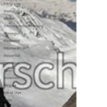
Fotografen
Wanderung
Winter
Schneeschuhwanderung
Norwegen
Kreativität
Fotomarathon
Wasserfall
Steinbock
Bären
Slovenien
Bergsee
Isle of Skye
Kanu