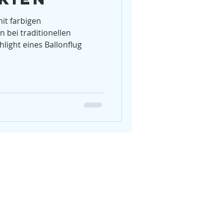
Amalfiküste
it farbigen
 bei traditionellen
ight eines Ballonflug