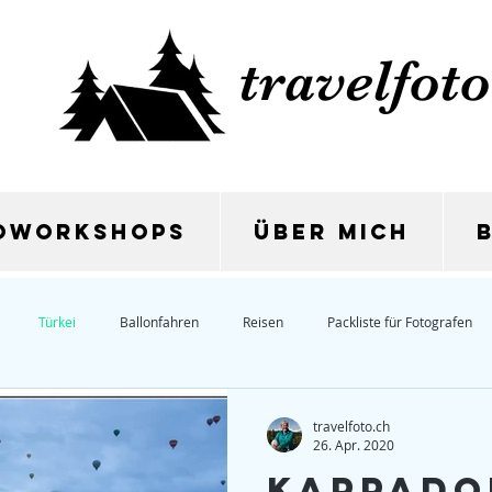
travelfoto
oworkshops
Über mich
Türkei
Ballonfahren
Reisen
Packliste für Fotografen
en
Kreativität
Fotomarathon
Wasserfall
Steinbock
travelfoto.ch
26. Apr. 2020
Kappado