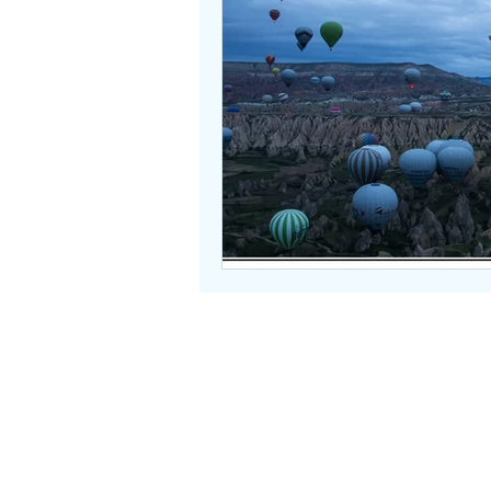
Bergsee
Isle of Skye
Kanu
Marokko
Engadin
Herbst