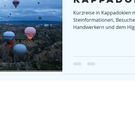
Kanada
Pelly River
Stonepainting
Vulkan
Fahrrad
Kurzreise in Kappadokien m
Steinformationen, Besuchen
Estland
Handwerkern und dem Highl